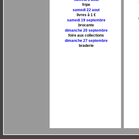
fripe
samedi 22 aout
livres à 1 €
samedi 19 septembre
brocante
dimanche 20 septembre
foire aux collections
dimanche 27 septembre
braderie