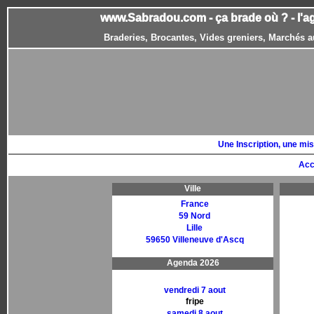
www.Sabradou.com - ça brade où ? - l'a
Braderies, Brocantes, Vides greniers, Marchés a
Une Inscription, une mis
Acc
Ville
France
59 Nord
Lille
59650 Villeneuve d'Ascq
Agenda 2026
vendredi 7 aout
fripe
samedi 8 aout