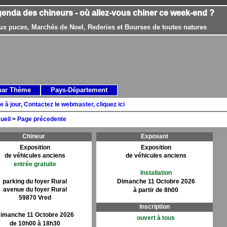
genda des chineurs - où allez-vous chiner ce week-end ?
ux puces, Marchés de Noel, Rederies et Bourses de toutes natures
par Thème
Pays-Département
e à jour, Contactez le webmaster, cliquez ici
ueil
>
Page précedente
Chineur
Exposant
Exposition
Exposition
de véhicules anciens
de véhicules anciens
entrée gratuite
Installation
parking du foyer Rural
Dimanche 11 Octobre 2026
avenue du foyer Rural
à partir de 8h00
59870 Vred
Inscription
imanche 11 Octobre 2026
ouvert à tous
de 10h00 à 18h30