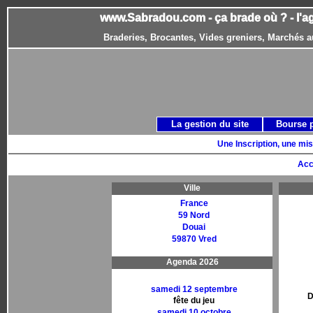
www.Sabradou.com - ça brade où ? - l'a
Braderies, Brocantes, Vides greniers, Marchés a
La gestion du site
Bourse 
Une Inscription, une mis
Acc
Ville
France
59 Nord
Douai
59870 Vred
Agenda 2026
samedi 12 septembre
D
fête du jeu
samedi 10 octobre