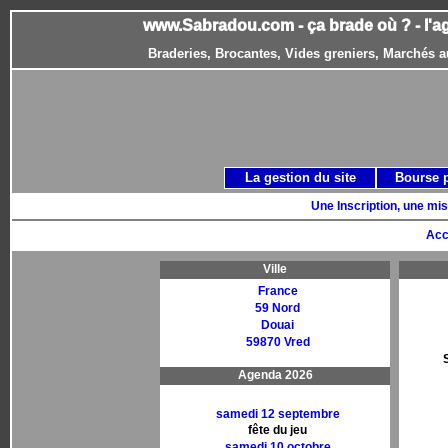
www.Sabradou.com - ça brade où ? - l'a
Braderies, Brocantes, Vides greniers, Marchés a
La gestion du site
Bourse 
Une Inscription, une mis
Acc
Ville
France
59 Nord
Douai
59870 Vred
Agenda 2026
samedi 12 septembre
fête du jeu
samedi 10 octobre