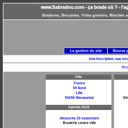
www.Sabradou.com - ça brade où ? - l'a
Braderies, Brocantes, Vides greniers, Marchés a
La gestion du site
Bourse 
Une Inscription, une mis
Acc
Ville
France
59 Nord
Lille
59290 Wasquehal
Di
Agenda 2026
dimanche 20 septembre
Braderie centre ville