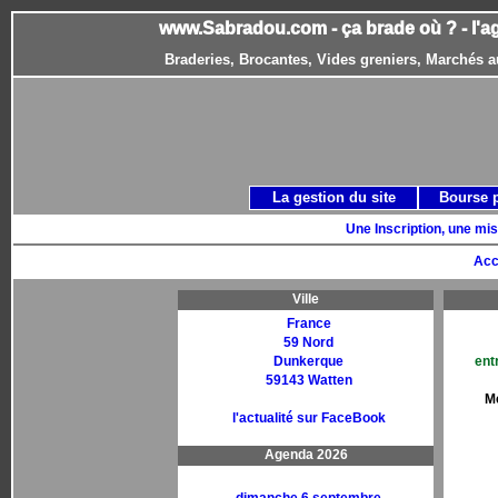
www.Sabradou.com - ça brade où ? - l'a
Braderies, Brocantes, Vides greniers, Marchés a
La gestion du site
Bourse 
Une Inscription, une mis
Acc
Ville
France
59 Nord
Dunkerque
ent
59143 Watten
M
l'actualité sur FaceBook
Agenda 2026