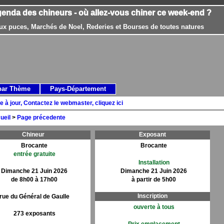
genda des chineurs - où allez-vous chiner ce week-end ?
ux puces, Marchés de Noel, Rederies et Bourses de toutes natures
par Thème
Pays-Département
e à jour, Contactez le webmaster, cliquez ici
ueil
>
Page précedente
Chineur
Exposant
Brocante
Brocante
entrée gratuite
Installation
Dimanche 21 Juin 2026
Dimanche 21 Juin 2026
de 8h00 à 17h00
à partir de 5h00
Inscription
rue du Général de Gaulle
ouverte à tous
273 exposants