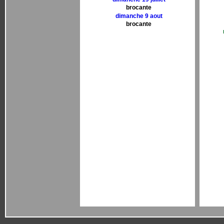
brocante
dimanche 9 aout
brocante