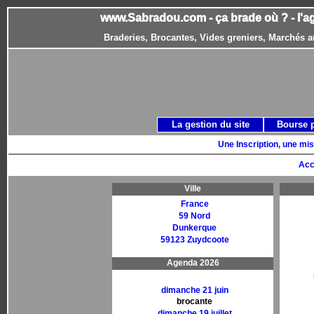
www.Sabradou.com - ça brade où ? - l'a
Braderies, Brocantes, Vides greniers, Marchés a
La gestion du site
Bourse 
Une Inscription, une mis
Acc
Ville
France
59 Nord
Dunkerque
59123 Zuydcoote
Agenda 2026
dimanche 21 juin
brocante
dimanche 19 juillet