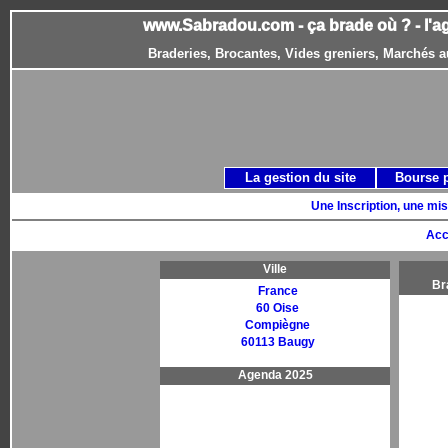
www.Sabradou.com - ça brade où ? - l'a
Braderies, Brocantes, Vides greniers, Marchés a
La gestion du site
Bourse 
Une Inscription, une mis
Acc
Ville
Br
France
60 Oise
Compiègne
60113 Baugy
Agenda 2025