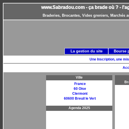
www.Sabradou.com - ça brade où ? - l'a
Braderies, Brocantes, Vides greniers, Marchés a
La gestion du site
Bourse 
Une Inscription, une mis
Acc
Ville
Br
France
60 Oise
Clermont
60600 Breuil le Vert
Agenda 2025