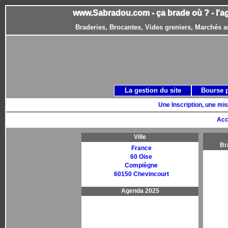
www.Sabradou.com - ça brade où ? - l'a
Braderies, Brocantes, Vides greniers, Marchés a
La gestion du site
Bourse 
Une Inscription, une mis
Acc
Ville
Br
France
60 Oise
Compiègne
60150 Chevincourt
Agenda 2025