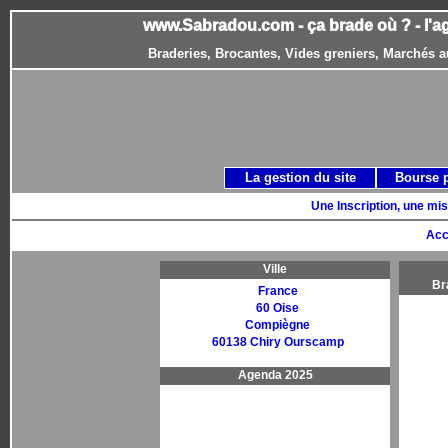
www.Sabradou.com - ça brade où ? - l'a
Braderies, Brocantes, Vides greniers, Marchés a
La gestion du site
Bourse 
Une Inscription, une mis
Acc
Ville
Br
France
60 Oise
Compiègne
60138 Chiry Ourscamp
Agenda 2025