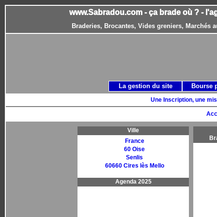
www.Sabradou.com - ça brade où ? - l'a
Braderies, Brocantes, Vides greniers, Marchés a
La gestion du site
Bourse 
Une Inscription, une mis
Acc
Ville
Br
France
60 Oise
Senlis
60660 Cires lès Mello
Agenda 2025