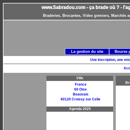
www.Sabradou.com - ça brade où ? - l'a
Braderies, Brocantes, Vides greniers, Marchés a
La gestion du site
Bourse 
Une Inscription, une mis
Acc
Ville
Br
France
60 Oise
Beauvais
60120 Croissy sur Celle
Agenda 2025