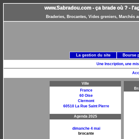
www.Sabradou.com - ça brade où ? - l'a
Braderies, Brocantes, Vides greniers, Marchés a
La gestion du site
Bourse 
Une Inscription, une mis
Acc
Ville
Br
France
60 Oise
Clermont
60510 La Rue Saint Pierre
Agenda 2025
dimanche 4 mai
brocante