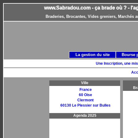
www.Sabradou.com - ça brade où ? - l'a
Braderies, Brocantes, Vides greniers, Marchés a
La gestion du site
Bourse 
Une Inscription, une mis
Acc
Ville
Br
France
60 Oise
Clermont
60130 Le Plessier sur Bulles
Agenda 2025