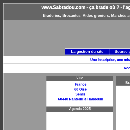
www.Sabradou.com - ça brade où ? - l'a
Braderies, Brocantes, Vides greniers, Marchés a
La gestion du site
Bourse 
Une Inscription, une mis
Acc
Ville
Br
France
60 Oise
Senlis
60440 Nanteuil le Haudouin
Agenda 2025