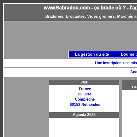
www.Sabradou.com - ça brade où ? - l'a
Braderies, Brocantes, Vides greniers, Marchés a
La gestion du site
Bourse 
Une Inscription, une mis
Acc
Ville
Br
France
60 Oise
Compiègne
60153 Rethondes
Agenda 2025