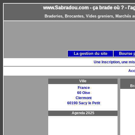
www.Sabradou.com - ça brade où ? - l'a
Braderies, Brocantes, Vides greniers, Marchés a
La gestion du site
Bourse 
Une Inscription, une mis
Acc
Ville
Br
France
60 Oise
Clermont
60190 Sacy le Petit
Agenda 2025