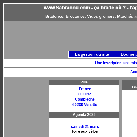
www.Sabradou.com - ça brade où ? - l'a
Braderies, Brocantes, Vides greniers, Marchés a
La gestion du site
Bourse 
Une Inscription, une mis
Acc
Ville
Br
France
60 Oise
Compiègne
60280 Venette
Agenda 2026
samedi 21 mars
foire aux vélos