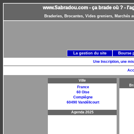
www.Sabradou.com - ça brade où ? - l'a
Braderies, Brocantes, Vides greniers, Marchés a
La gestion du site
Bourse 
Une Inscription, une mis
Acc
Ville
Br
France
60 Oise
Compiègne
60490 Vandélicourt
Agenda 2025