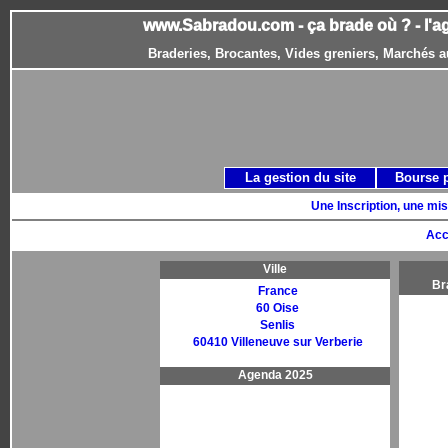
www.Sabradou.com - ça brade où ? - l'a
Braderies, Brocantes, Vides greniers, Marchés a
La gestion du site
Bourse 
Une Inscription, une mis
Acc
Ville
Br
France
60 Oise
Senlis
60410 Villeneuve sur Verberie
Agenda 2025