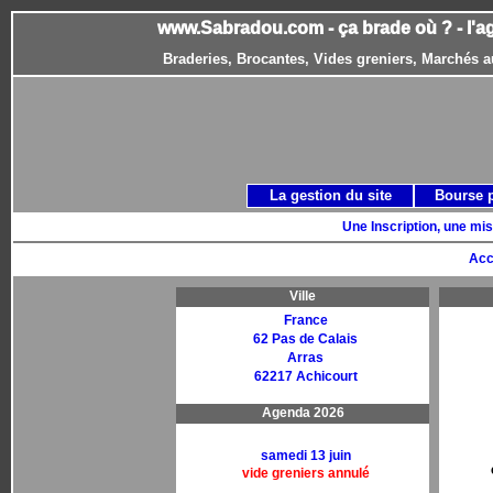
www.Sabradou.com - ça brade où ? - l'a
Braderies, Brocantes, Vides greniers, Marchés a
La gestion du site
Bourse 
Une Inscription, une mis
Acc
Ville
France
62 Pas de Calais
Arras
62217 Achicourt
Agenda 2026
samedi 13 juin
vide greniers annulé