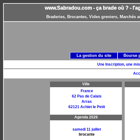
www.Sabradou.com - ça brade où ? - l'a
Braderies, Brocantes, Vides greniers, Marchés a
La gestion du site
Bourse 
Une Inscription, une mis
Acc
Ville
France
62 Pas de Calais
Arras
62121 Achiet le Petit
Agenda 2026
samedi 11 juillet
brocante