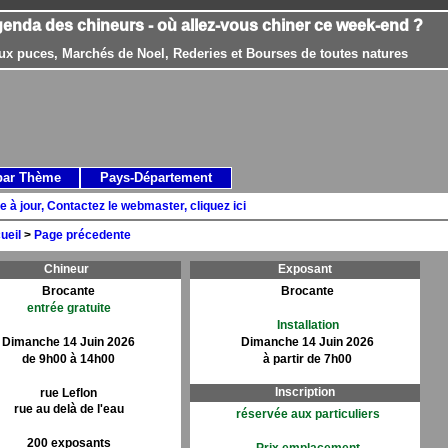
genda des chineurs - où allez-vous chiner ce week-end ?
ux puces, Marchés de Noel, Rederies et Bourses de toutes natures
par Thème
Pays-Département
e à jour, Contactez le webmaster, cliquez ici
ueil
>
Page précedente
Chineur
Exposant
Brocante
Brocante
entrée gratuite
Installation
Dimanche 14 Juin 2026
Dimanche 14 Juin 2026
de 9h00 à 14h00
à partir de 7h00
Inscription
rue Leflon
rue au delà de l'eau
réservée aux particuliers
200 exposants