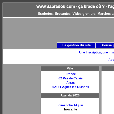
www.Sabradou.com - ça brade où ? - l'a
Braderies, Brocantes, Vides greniers, Marchés a
La gestion du site
Bourse 
Une Inscription, une mis
Acc
Ville
France
62 Pas de Calais
Arras
62161 Agnez les Duisans
Agenda 2026
dimanche 14 juin
brocante