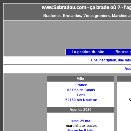
www.Sabradou.com - ça brade où ? - l'a
Braderies, Brocantes, Vides greniers, Marchés a
La gestion du site
Bourse 
Une Inscription, une mis
Acc
Ville
France
62 Pas de Calais
Lens
62160 Aix Noulette
S
Agenda 2026
lundi 25 mai
marché aux puces
dimanche 5 juillet