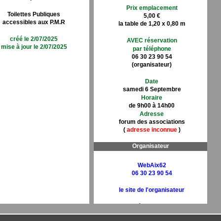
Prix emplacement
Toilettes Publiques
5,00 €
accessibles aux P.M.R
la table de 1,20 x 0,80 m
créé le 2/07/2025
AVEC réservation
mise à jour le 2/07/2025
par téléphone
06 30 23 90 54
(organisateur)
Date
samedi 6 Septembre
Horaire
de 9h00 à 14h00
Adresse
forum des associations
(
adresse inconnue
)
Organisateur
WebAix62
06 30 23 90 54
le site de l'organisateur
l'actualité de l'organisateur
sur FaceBook