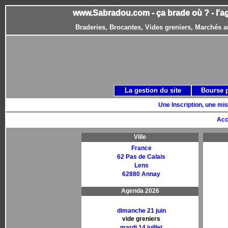
www.Sabradou.com - ça brade où ? - l'a
Braderies, Brocantes, Vides greniers, Marchés a
La gestion du site
Bourse 
Une Inscription, une mis
Acc
Ville
France
62 Pas de Calais
Lens
62880 Annay
Agenda 2026
dimanche 21 juin
vide greniers
mardi 14 juillet