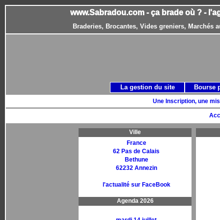
www.Sabradou.com - ça brade où ? - l'a
Braderies, Brocantes, Vides greniers, Marchés a
La gestion du site
Bourse 
Une Inscription, une mis
Acc
Ville
France
62 Pas de Calais
Bethune
62232 Annezin
l'actualité sur FaceBook
Agenda 2026