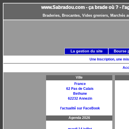
www.Sabradou.com - ça brade où ? - l'a
Braderies, Brocantes, Vides greniers, Marchés a
La gestion du site
Bourse 
Une Inscription, une mis
Acc
Ville
France
62 Pas de Calais
Bethune
62232 Annezin
l'actualité sur FaceBook
Agenda 2026