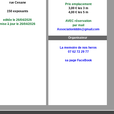
rue Cesane
Prix emplacement
3,00 € les 3 m
150 exposants
4,00 € les 5 m
editée le 26/04/2026
AVEC réservation
mise à jour le 26/04/2026
par mail
Associationlddm@gmail.com
Organisateur
La memoire de nos heros
07 62 72 29 77
sa page FaceBook