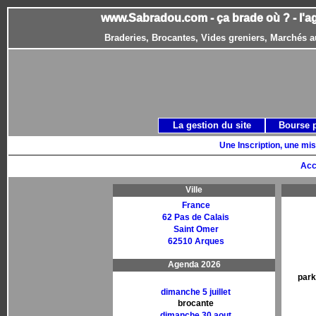
www.Sabradou.com - ça brade où ? - l'a
Braderies, Brocantes, Vides greniers, Marchés a
La gestion du site
Bourse 
Une Inscription, une mis
Acc
Ville
France
62 Pas de Calais
Saint Omer
62510 Arques
Agenda 2026
park
dimanche 5 juillet
brocante
dimanche 30 aout