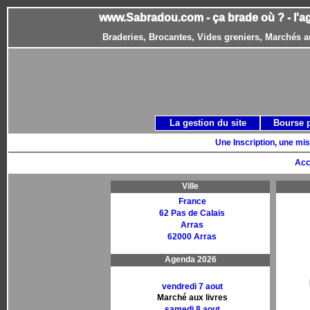
www.Sabradou.com - ça brade où ? - l'a
Braderies, Brocantes, Vides greniers, Marchés a
La gestion du site
Bourse 
Une Inscription, une mis
Acc
Ville
France
62 Pas de Calais
Arras
62000 Arras
Agenda 2026
vendredi 7 aout
Marché aux livres
samedi 8 aout