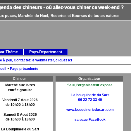
genda des chineurs - où allez-vous chiner ce week-end ?
ux puces, Marchés de Noel, Rederies et Bourses de toutes natures
par Thème
Pays-Département
e à jour, Contactez le webmaster, cliquez ici
ueil
>
Page précedente
Chineur
Organisateur
Marché aux livres
Seul, l'organisateur expose
entrée gratuite
La bouquinerie du Sart
06 22 72 33 40
Vendredi 7 Aout 2026
de 10h00 à 18h00
www.bouquineriedusart.com
Samedi 8 Aout 2026
de 10h00 à 18h00
sa page FaceBook
La Bouquinerie du Sart