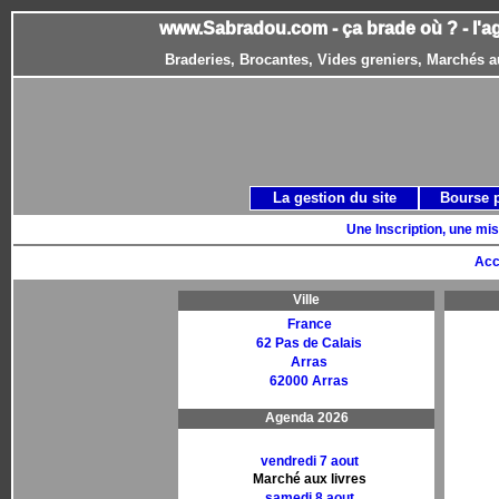
www.Sabradou.com - ça brade où ? - l'a
Braderies, Brocantes, Vides greniers, Marchés a
La gestion du site
Bourse 
Une Inscription, une mis
Acc
Ville
France
62 Pas de Calais
Arras
62000 Arras
Agenda 2026
vendredi 7 aout
Marché aux livres
samedi 8 aout