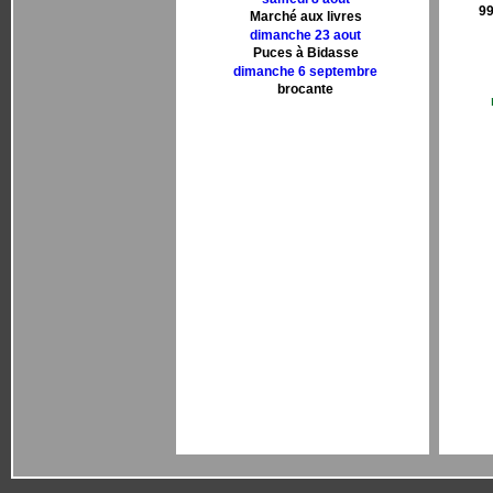
99
Marché aux livres
dimanche 23 aout
Puces à Bidasse
dimanche 6 septembre
brocante