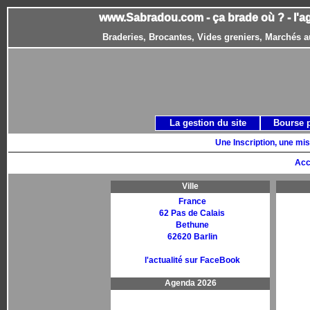
www.Sabradou.com - ça brade où ? - l'a
Braderies, Brocantes, Vides greniers, Marchés a
La gestion du site
Bourse 
Une Inscription, une mis
Acc
Ville
France
62 Pas de Calais
Bethune
62620 Barlin
l'actualité sur FaceBook
Agenda 2026