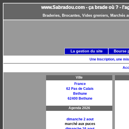
www.Sabradou.com - ça brade où ? - l'a
Braderies, Brocantes, Vides greniers, Marchés a
La gestion du site
Bourse 
Une Inscription, une mis
Acc
Ville
France
62 Pas de Calais
Bethune
62400 Bethune
Agenda 2026
dimanche 2 aout
marché aux puces
dimanche 16 aout