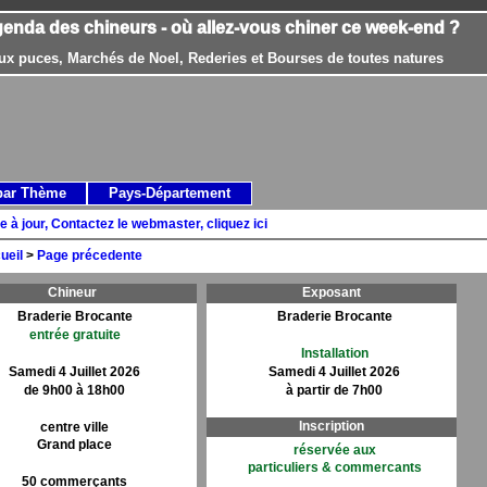
genda des chineurs - où allez-vous chiner ce week-end ?
ux puces, Marchés de Noel, Rederies et Bourses de toutes natures
par Thème
Pays-Département
e à jour, Contactez le webmaster, cliquez ici
ueil
>
Page précedente
Chineur
Exposant
Braderie Brocante
Braderie Brocante
entrée gratuite
Installation
Samedi 4 Juillet 2026
Samedi 4 Juillet 2026
de 9h00 à 18h00
à partir de 7h00
Inscription
centre ville
Grand place
réservée aux
particuliers & commercants
50 commerçants