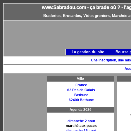
www.Sabradou.com - ça brade où ? - l'a
Braderies, Brocantes, Vides greniers, Marchés a
La gestion du site
Bourse 
Une Inscription, une mis
Acc
Ville
France
62 Pas de Calais
Bethune
62400 Bethune
Agenda 2026
dimanche 2 aout
marché aux puces
dimanche 16 aout