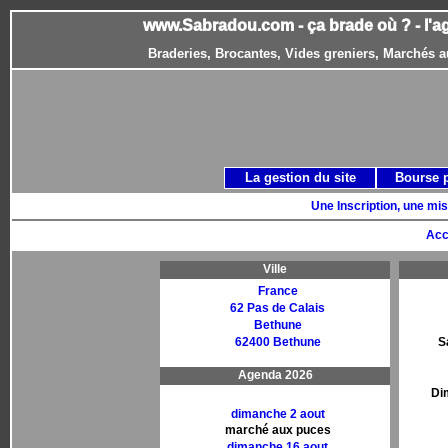
www.Sabradou.com - ça brade où ? - l'a
Braderies, Brocantes, Vides greniers, Marchés a
La gestion du site
Bourse 
Une Inscription, une mis
Acc
Ville
France
62 Pas de Calais
Bethune
62400 Bethune
S
Agenda 2026
Di
dimanche 2 aout
marché aux puces
dimanche 16 aout