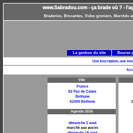
www.Sabradou.com - ça brade où ? - l'a
Braderies, Brocantes, Vides greniers, Marchés a
La gestion du site
Bourse 
Une Inscription, une mis
Acc
Ville
France
62 Pas de Calais
Bethune
62400 Bethune
Agenda 2026
dimanche 2 aout
marché aux puces
dimanche 16 aout