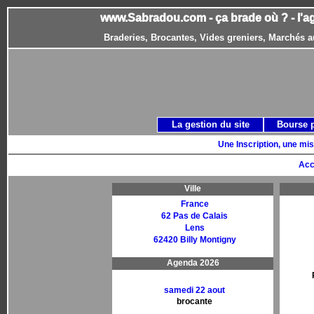
www.Sabradou.com - ça brade où ? - l'a
Braderies, Brocantes, Vides greniers, Marchés a
La gestion du site
Bourse 
Une Inscription, une mis
Acc
Ville
France
62 Pas de Calais
Lens
62420 Billy Montigny
Agenda 2026
samedi 22 aout
brocante