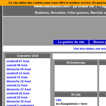
Ce site utilise des cookies pour vous offrir le meilleur service. En poursu
www.Sabradou.com - ça brade où ? - l'a
Braderies, Brocantes, Vides greniers, Marchés a
La gestion du site
Bourse 
Une Inscription, une mis
Calendrier 2026
vendredi 07 Aout
59 Dunkerque
samedi 08 Aout
dimanche 09 Aout
vendredi 14 Aout
samedi 15 Aout
dimanche 16 Aout
samedi 22 Aout
dimanche 23 Aout
vendredi 28 Aout
59 Lille
samedi 29 Aout
Lille
dimanche 30 Aout
les Bouquinistes > livre
samedi 5 septembre