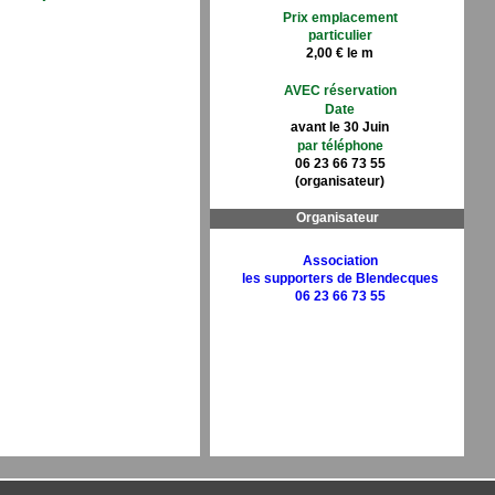
Prix emplacement
particulier
2,00 € le m
AVEC réservation
Date
avant le 30 Juin
par téléphone
06 23 66 73 55
(organisateur)
Organisateur
Association
les supporters de Blendecques
06 23 66 73 55