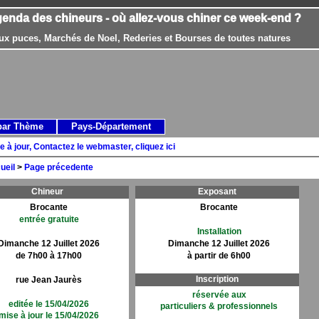
genda des chineurs - où allez-vous chiner ce week-end ?
ux puces, Marchés de Noel, Rederies et Bourses de toutes natures
par Thème
Pays-Département
e à jour, Contactez le webmaster, cliquez ici
ueil
>
Page précedente
Chineur
Exposant
Brocante
Brocante
entrée gratuite
Installation
Dimanche 12 Juillet 2026
Dimanche 12 Juillet 2026
de 7h00 à 17h00
à partir de 6h00
Inscription
rue Jean Jaurès
réservée aux
editée le 15/04/2026
particuliers & professionnels
mise à jour le 15/04/2026