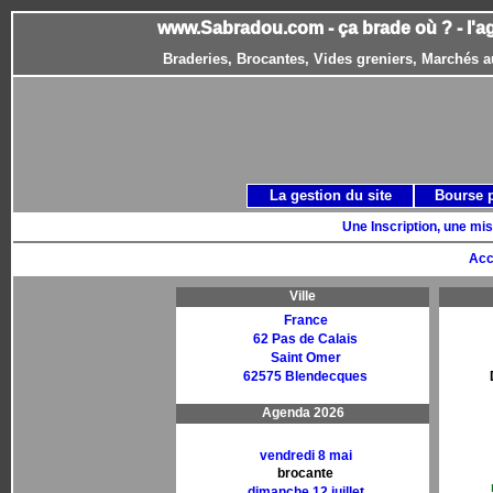
www.Sabradou.com - ça brade où ? - l'a
Braderies, Brocantes, Vides greniers, Marchés a
La gestion du site
Bourse 
Une Inscription, une mis
Acc
Ville
France
62 Pas de Calais
Saint Omer
62575 Blendecques
Agenda 2026
vendredi 8 mai
brocante
dimanche 12 juillet