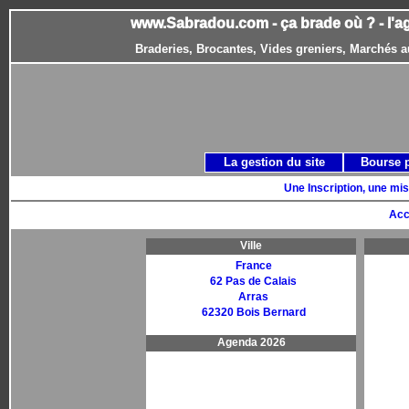
www.Sabradou.com - ça brade où ? - l'a
Braderies, Brocantes, Vides greniers, Marchés a
La gestion du site
Bourse 
Une Inscription, une mis
Acc
Ville
France
62 Pas de Calais
Arras
62320 Bois Bernard
Agenda 2026