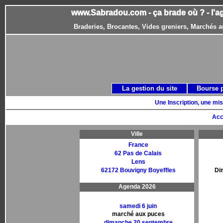
www.Sabradou.com - ça brade où ? - l'a
Braderies, Brocantes, Vides greniers, Marchés a
La gestion du site
Bourse 
Une Inscription, une mis
Acc
Ville
France
62 Pas de Calais
Lens
62172 Bouvigny Boyeffles
Di
Agenda 2026
samedi 6 juin
marché aux puces
dimanche 20 septembre