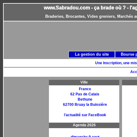
www.Sabradou.com - ça brade où ? - l'a
Braderies, Brocantes, Vides greniers, Marchés a
La gestion du site
Bourse 
Une Inscription, une mis
Acc
Ville
France
62 Pas de Calais
Bethune
62700 Bruay la Buissière
l'actualité sur FaceBook
Agenda 2026