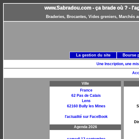
www.Sabradou.com - ça brade où ? - l'a
Braderies, Brocantes, Vides greniers, Marchés a
La gestion du site
Bourse 
Une Inscription, une mis
Acc
Ville
France
62 Pas de Calais
Lens
62160 Bully les Mines
S
l'actualité sur FaceBook
Di
Agenda 2026