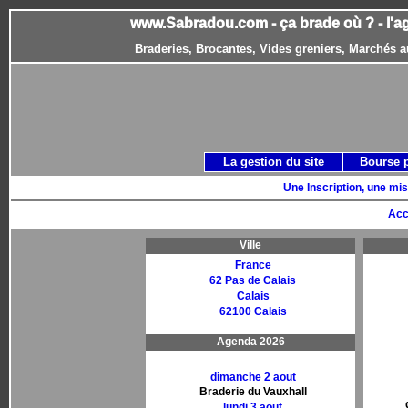
www.Sabradou.com - ça brade où ? - l'a
Braderies, Brocantes, Vides greniers, Marchés a
La gestion du site
Bourse 
Une Inscription, une mis
Acc
Ville
France
62 Pas de Calais
Calais
62100 Calais
Agenda 2026
dimanche 2 aout
Braderie du Vauxhall
lundi 3 aout