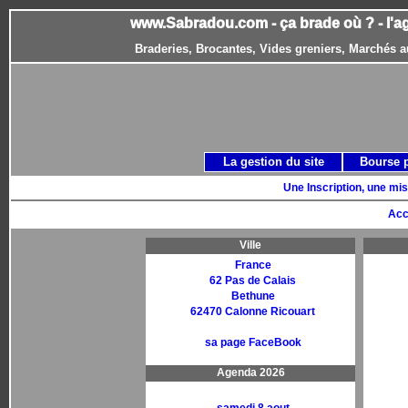
www.Sabradou.com - ça brade où ? - l'a
Braderies, Brocantes, Vides greniers, Marchés a
La gestion du site
Bourse 
Une Inscription, une mis
Acc
Ville
France
62 Pas de Calais
Bethune
62470 Calonne Ricouart
sa page FaceBook
Agenda 2026