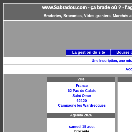
www.Sabradou.com - ça brade où ? - l'a
Braderies, Brocantes, Vides greniers, Marchés a
La gestion du site
Bourse 
Une Inscription, une mis
Acc
Ville
France
62 Pas de Calais
Saint Omer
62120
Campagne les Wardrecques
Agenda 2026
samedi 15 aout
brocante