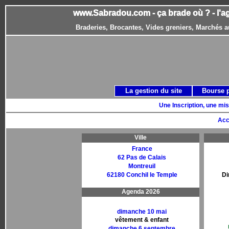
www.Sabradou.com - ça brade où ? - l'a
Braderies, Brocantes, Vides greniers, Marchés a
La gestion du site
Bourse 
Une Inscription, une mis
Acc
Ville
France
62 Pas de Calais
Montreuil
62180 Conchil le Temple
Di
Agenda 2026
dimanche 10 mai
vêtement & enfant
dimanche 6 septembre