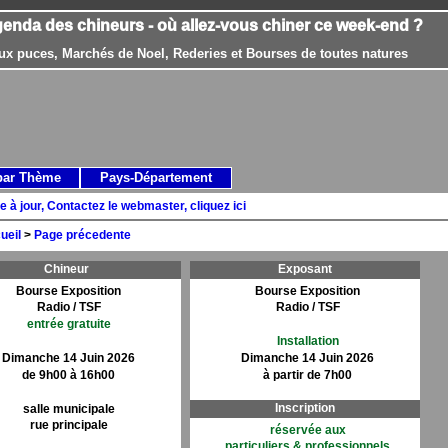
genda des chineurs - où allez-vous chiner ce week-end ?
ux puces, Marchés de Noel, Rederies et Bourses de toutes natures
par Thème
Pays-Département
e à jour, Contactez le webmaster, cliquez ici
ueil
>
Page précedente
Chineur
Exposant
Bourse Exposition
Bourse Exposition
Radio / TSF
Radio / TSF
entrée gratuite
Installation
Dimanche 14 Juin 2026
Dimanche 14 Juin 2026
de 9h00 à 16h00
à partir de 7h00
Inscription
salle municipale
rue principale
réservée aux
particuliers & professionnels