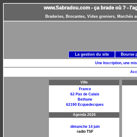
www.Sabradou.com - ça brade où ? - l'a
Braderies, Brocantes, Vides greniers, Marchés a
La gestion du site
Bourse 
Une Inscription, une mis
Acc
Ville
France
62 Pas de Calais
Bethune
62190 Ecquedecques
Agenda 2026
dimanche 14 juin
radio TSF