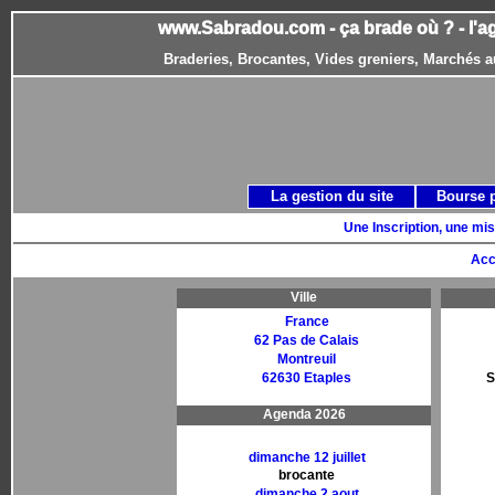
www.Sabradou.com - ça brade où ? - l'a
Braderies, Brocantes, Vides greniers, Marchés a
La gestion du site
Bourse 
Une Inscription, une mis
Acc
Ville
France
62 Pas de Calais
Montreuil
62630 Etaples
S
Agenda 2026
dimanche 12 juillet
brocante
dimanche 2 aout