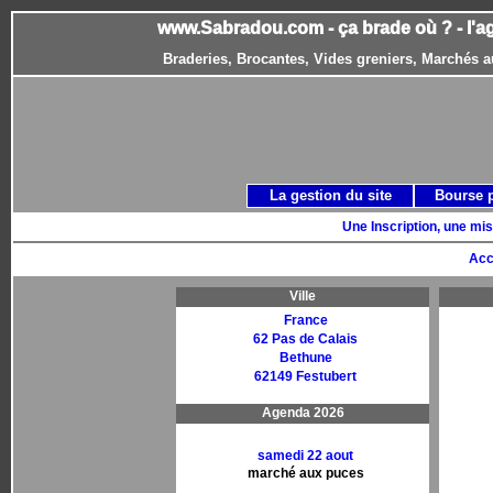
www.Sabradou.com - ça brade où ? - l'a
Braderies, Brocantes, Vides greniers, Marchés a
La gestion du site
Bourse 
Une Inscription, une mis
Acc
Ville
France
62 Pas de Calais
Bethune
62149 Festubert
Agenda 2026
samedi 22 aout
marché aux puces