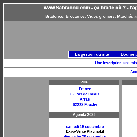
www.Sabradou.com - ça brade où ? - l'a
Braderies, Brocantes, Vides greniers, Marchés a
La gestion du site
Bourse 
Une Inscription, une mis
Acc
Ville
France
62 Pas de Calais
Arras
62223 Feuchy
Agenda 2026
samedi 19 septembre
Expo-Vente Playmobil
dimanche 20 septembre